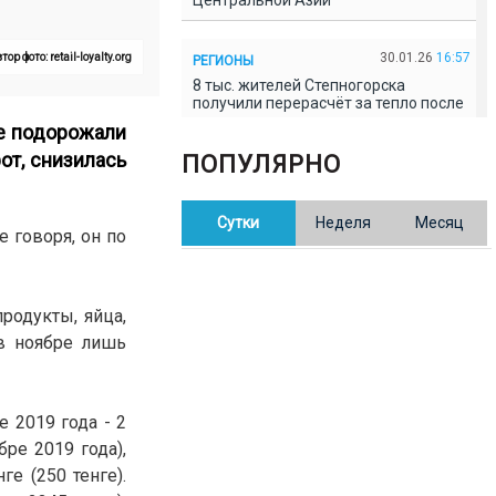
Центральной Азии
30.01.26
16:57
тор фото: retail-loyalty.org
РЕГИОНЫ
8 тыс. жителей Степногорска
получили перерасчёт за тепло после
проверки прокуратуры
не подорожали
от, снизилась
ПОПУЛЯРНО
30.01.26
16:35
ОБЩЕСТВО
В Казахстане готовят новую
Сутки
Неделя
Месяц
редакцию Конституции: меняется
 говоря, он по
84% текста
30.01.26
16:13
ОБЩЕСТВО
родукты, яйца,
Прокуроры в Павлодарской области
 в ноябре лишь
выявили хищения и незаконное
использование спортобъектов
 2019 года - 2
30.01.26
15:31
РЕГИОНЫ
бре 2019 года),
Учительница из Актобе продавала
баллы ЕНТ по 7 тыс. тенге за балл
ге (250 тенге).