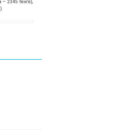
 – 2345 тенге),
30.01.26
15:11
РЕГИОНЫ
).
Бектенов посетил Павлодарскую
область и проверил энергетическую
инфраструктуру региона
Все новости