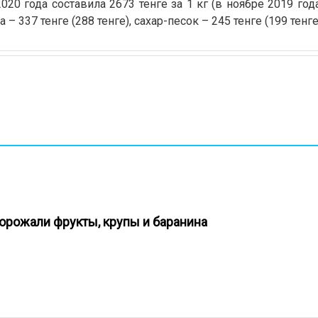
20 года составила 2673 тенге за 1 кг (в ноябре 2019 года
 – 337 тенге (288 тенге), сахар-песок – 245 тенге (199 тенге
одорожали фрукты, крупы и баранина