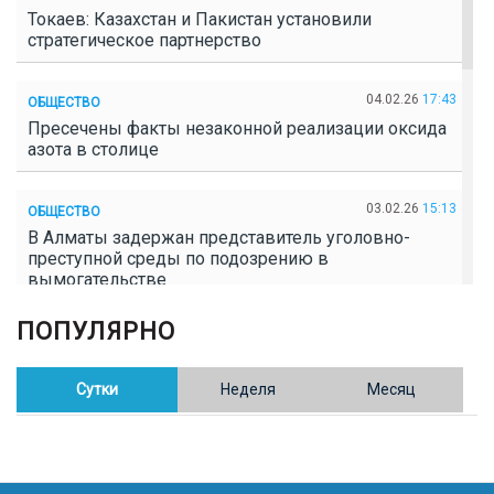
Токаев: Казахстан и Пакистан установили
стратегическое партнерство
04.02.26
17:43
ОБЩЕСТВО
Пресечены факты незаконной реализации оксида
азота в столице
03.02.26
15:13
ОБЩЕСТВО
В Алматы задержан представитель уголовно-
преступной среды по подозрению в
вымогательстве
ПОПУЛЯРНО
02.02.26
16:41
ОБЩЕСТВО
Полицейские пресекли незаконное выращивание
конопли в Таразе
Сутки
Неделя
Месяц
30.01.26
17:30
ОБЩЕСТВО
Казахстан возглавил Договор о зоне, свободной от