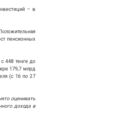
30.01.26
15:11
РЕГИОНЫ
нвестиций – в
Бектенов посетил Павлодарскую
область и проверил энергетическую
инфраструктуру региона
 Положительная
ост пенсионных
Все новости
с 448 тенге до
ере 179,7 млрд
ля (c 16 по 27
нято оценивать
нного дохода в