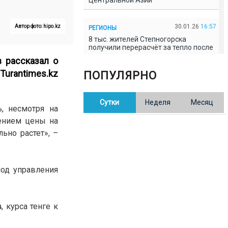
Центральной Азии
30.01.26
16:57
Автор фото: hipo.kz
РЕГИОНЫ
8 тыс. жителей Степногорска
получили перерасчёт за тепло после
проверки прокуратуры
 рассказал о
Turantimes.kz
ПОПУЛЯРНО
30.01.26
16:35
ОБЩЕСТВО
В Казахстане готовят новую
Сутки
Неделя
Месяц
редакцию Конституции: меняется
, несмотря на
84% текста
ением цены на
ьно растет», –
30.01.26
16:13
ОБЩЕСТВО
Прокуроры в Павлодарской области
выявили хищения и незаконное
использование спортобъектов
иод управления
30.01.26
15:31
РЕГИОНЫ
в
, курса тенге к
Учительница из Актобе продавала
баллы ЕНТ по 7 тыс. тенге за балл