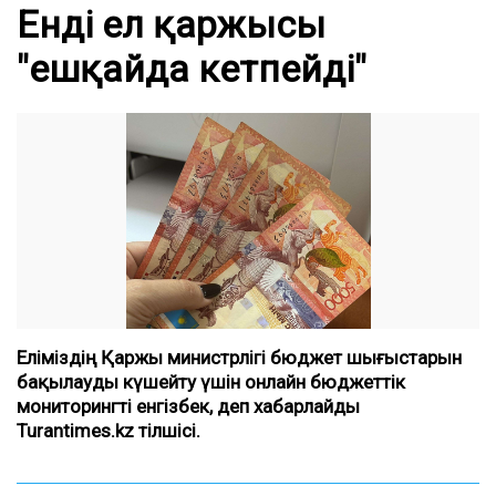
Енді ел қаржысы
"ешқайда кетпейді"
Еліміздің Қаржы министрлігі бюджет шығыстарын
бақылауды күшейту үшін онлайн бюджеттік
мониторингті енгізбек, деп хабарлайды
Turantimes.kz тілшісі.