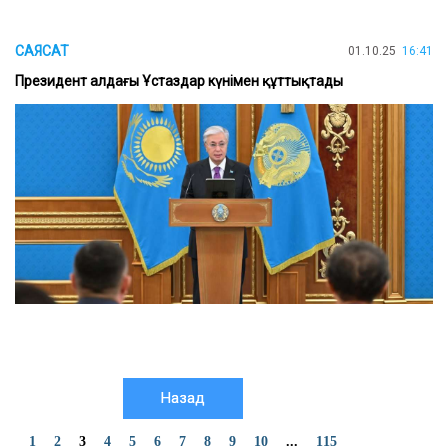
САЯСАТ
01.10.25
16:41
Президент алдағы Ұстаздар күнімен құттықтады
Назад
1
2
3
4
5
6
7
8
9
10
...
115