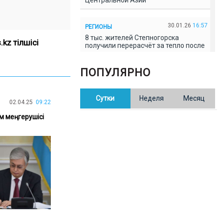
Центральной Азии
30.01.26
16:57
РЕГИОНЫ
8 тыс. жителей Степногорска
kz тілшісі
получили перерасчёт за тепло после
проверки прокуратуры
ПОПУЛЯРНО
30.01.26
16:35
ОБЩЕСТВО
В Казахстане готовят новую
Сутки
Неделя
Месяц
редакцию Конституции: меняется
02.04.25
09:22
84% текста
ім меңгерушісі
30.01.26
16:13
ОБЩЕСТВО
Прокуроры в Павлодарской области
выявили хищения и незаконное
использование спортобъектов
30.01.26
15:31
РЕГИОНЫ
Учительница из Актобе продавала
баллы ЕНТ по 7 тыс. тенге за балл