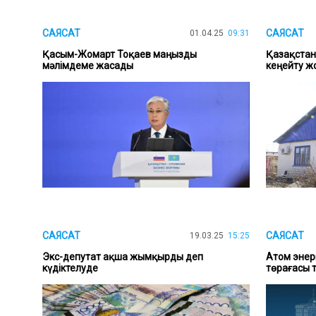
САЯСАТ
САЯСАТ
01.04.25
09:31
Қасым-Жомарт Тоқаев маңызды
Қазақстанд
мәлімдеме жасады
кеңейту ж
САЯСАТ
САЯСАТ
19.03.25
15:25
Экс-депутат ақша жымқырды деп
Атом энерг
күдіктелуде
төрағасы 