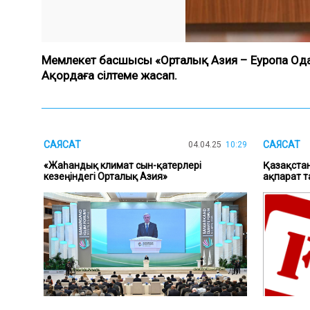
Мемлекет басшысы «Орталық Азия – Еуропа Ода
Ақордаға сілтеме жасап.
САЯСАТ
САЯСАТ
04.04.25
10:29
«Жаһандық климат сын-қатерлері
Қазақста
кезеңіндегі Орталық Азия»
ақпарат 