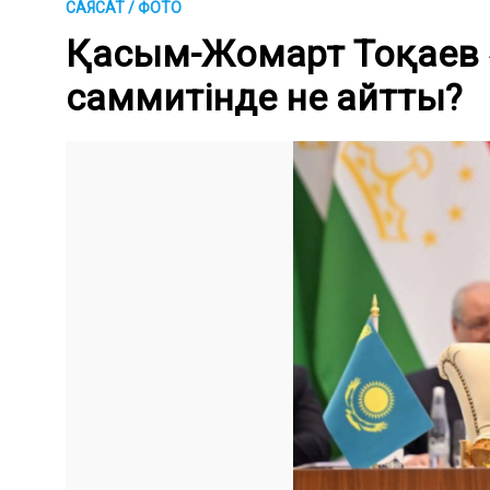
САЯСАТ / ФОТО
Қасым-Жомарт Тоқаев 
саммитінде не айтты?