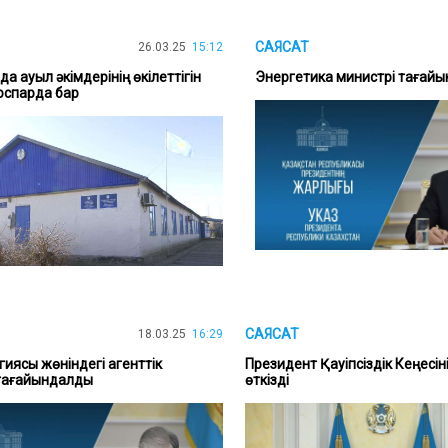
САЯСАТ
26.03.25
15:12
а ауыл әкімдерінің өкілеттігін
Энергетика министрі тағай
оспарда бар
САЯСАТ
18.03.25
16:29
иясы жөніндегі агенттік
Президент Қауіпсіздік Кеңесі
тағайындалды
өткізді