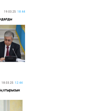
30.01.26
15:11
РЕГИОНЫ
19.03.25
18:44
Бектенов посетил Павлодарскую
область и проверил энергетическую
ындалды
инфраструктуру региона
Все новости
18.03.25
12:44
нің отырысын