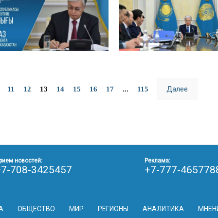
Далее
11
12
13
14
15
16
17
...
115
рием новостей:
Реклама:
+7-708-3425457
+7-777-465778
А
ОБЩЕСТВО
МИР
РЕГИОНЫ
АНАЛИТИКА
МНЕН