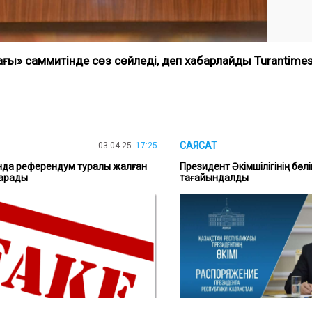
ғы» саммитінде сөз сөйледі
, деп хабарлайды Turantimes.
САЯСАТ
03.04.25
17:25
нда референдум туралы жалған
Президент Әкімшілігінің бөл
тарады
тағайындалды