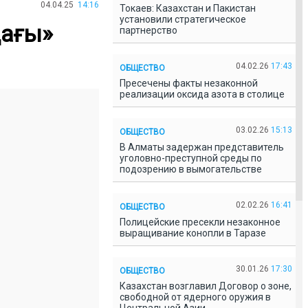
04.04.25
14:16
Токаев: Казахстан и Пакистан
установили стратегическое
дағы»
партнерство
04.02.26
17:43
ОБЩЕСТВО
Пресечены факты незаконной
реализации оксида азота в столице
03.02.26
15:13
ОБЩЕСТВО
В Алматы задержан представитель
уголовно-преступной среды по
подозрению в вымогательстве
02.02.26
16:41
ОБЩЕСТВО
Полицейские пресекли незаконное
выращивание конопли в Таразе
30.01.26
17:30
ОБЩЕСТВО
Казахстан возглавил Договор о зоне,
свободной от ядерного оружия в