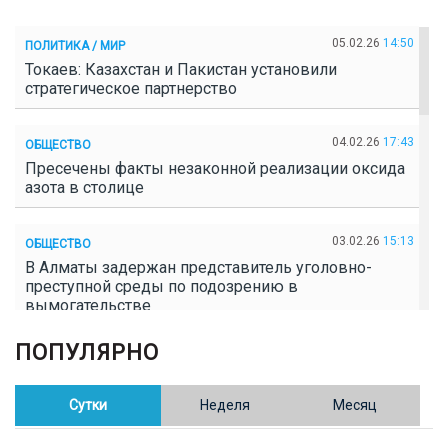
05.02.26
14:50
ПОЛИТИКА / МИР
Токаев: Казахстан и Пакистан установили
стратегическое партнерство
04.02.26
17:43
ОБЩЕСТВО
Пресечены факты незаконной реализации оксида
азота в столице
03.02.26
15:13
ОБЩЕСТВО
В Алматы задержан представитель уголовно-
преступной среды по подозрению в
вымогательстве
ПОПУЛЯРНО
02.02.26
16:41
ОБЩЕСТВО
Полицейские пресекли незаконное выращивание
конопли в Таразе
Сутки
Неделя
Месяц