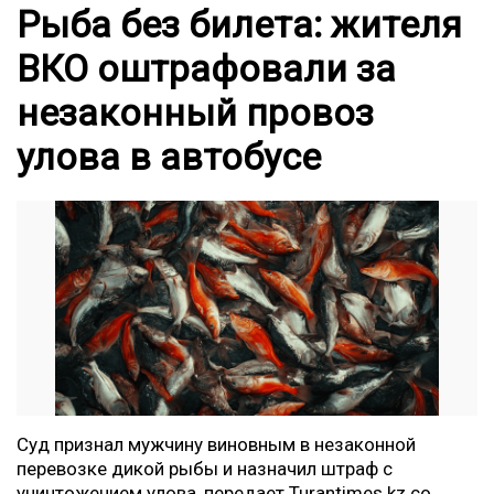
Рыба без билета: жителя
ВКО оштрафовали за
незаконный провоз
улова в автобусе
Суд признал мужчину виновным в незаконной
перевозке дикой рыбы и назначил штраф с
уничтожением улова, передает Turantimes.kz со