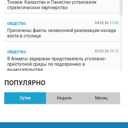
Токаев: Казахстан и Пакистан установили
стратегическое партнерство
04.02.26
17:43
ОБЩЕСТВО
Пресечены факты незаконной реализации оксида
азота в столице
03.02.26
15:13
ОБЩЕСТВО
В Алматы задержан представитель уголовно-
преступной среды по подозрению в
вымогательстве
ПОПУЛЯРНО
02.02.26
16:41
ОБЩЕСТВО
Полицейские пресекли незаконное выращивание
конопли в Таразе
Сутки
Неделя
Месяц
30.01.26
17:30
ОБЩЕСТВО
Казахстан возглавил Договор о зоне, свободной от
ядерного оружия в Центральной Азии