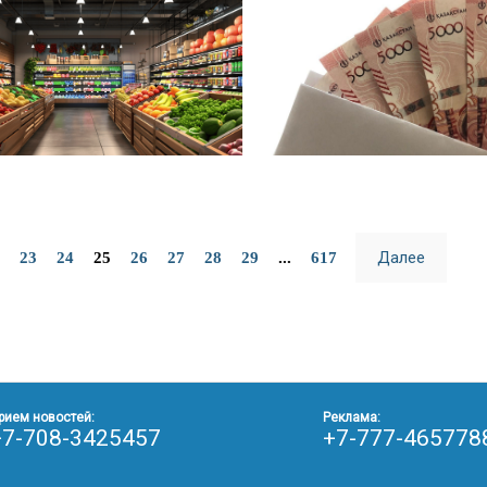
Далее
23
24
25
26
27
28
29
...
617
рием новостей:
Реклама:
+7-708-3425457
+7-777-465778