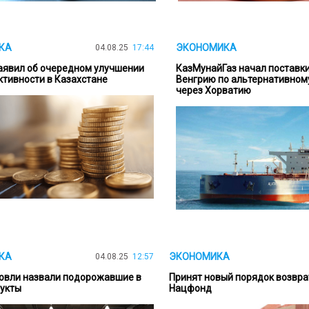
КА
ЭКОНОМИКА
04.08.25
17:44
аявил об очередном улучшении
КазМунайГаз начал поставки
ктивности в Казахстане
Венгрию по альтернативном
через Хорватию
КА
ЭКОНОМИКА
04.08.25
12:57
овли назвали подорожавшие в
Принят новый порядок возвра
укты
Нацфонд