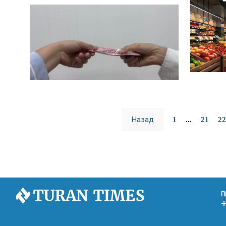
Назад
1
...
21
22
П