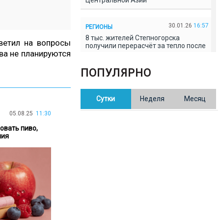
Центральной Азии
30.01.26
16:57
РЕГИОНЫ
8 тыс. жителей Степногорска
ветил на вопросы
получили перерасчёт за тепло после
ва не планируются
проверки прокуратуры
ПОПУЛЯРНО
30.01.26
16:35
ОБЩЕСТВО
В Казахстане готовят новую
Сутки
Неделя
Месяц
редакцию Конституции: меняется
84% текста
05.08.25
11:30
овать пиво,
30.01.26
16:13
ОБЩЕСТВО
ния
Прокуроры в Павлодарской области
выявили хищения и незаконное
использование спортобъектов
30.01.26
15:31
РЕГИОНЫ
Учительница из Актобе продавала
баллы ЕНТ по 7 тыс. тенге за балл