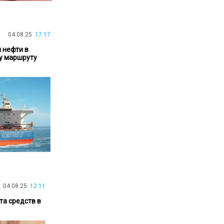
30.01.26
15:11
РЕГИОНЫ
Бектенов посетил Павлодарскую
область и проверил энергетическую
04.08.25
17:17
инфраструктуру региона
 нефти в
у маршруту
Все новости
04.08.25
12:11
та средств в